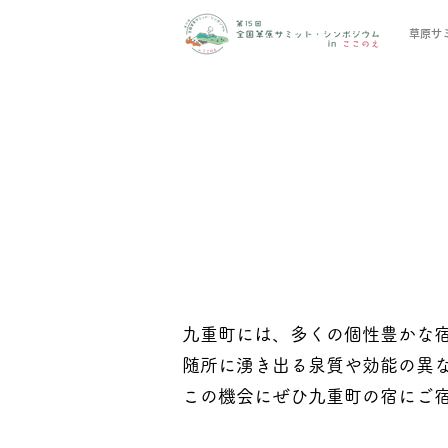
草原サ
九重町には、多くの個性豊かな
随所に湧き出る泉質や効能の異な
この機会にぜひ九重町の宿にご